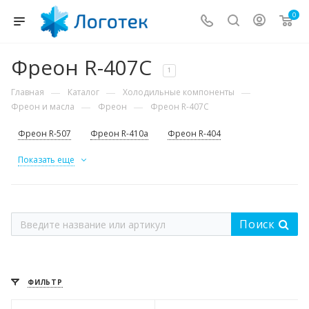
0
Фреон R-407С
1
—
—
—
Главная
Каталог
Холодильные компоненты
—
—
Фреон и масла
Фреон
Фреон R-407С
Фреон R-507
Фреон R-410a
Фреон R-404
Показать еще
Поиск
ФИЛЬТР