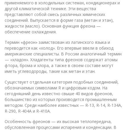
применяемого в холодильных системах, кондиционерах и
другой климатической технике. Эти вещества
представляют собой смесь различных химических
соединений. Выпускается в форме газа (метан и этан),
жидкости (масло). Основная функция фреона —
обеспечение охлаждения.
Термин «фреон» заимствован из латинского языка и
переводится как «холод». Его впервые ввели в обиход
американские специалисты. В России аналогичный термин
— «хладон». Хладагенты типа фреонов содержат атомы
фтора, брома и хлора, а также в своем составе могут
иметь углеводороды, такие как метан и этан.
Существует отдельная категория подобных соединений,
обозначаемых символами R и цифровым кодом. На
сегодняшний день известно свыше 40 видов фреонов,
большинство из которых производится промышленным
методом. Среди наиболее известных — R-13, R-14, R-134A,
R-290, R-404A и R-410A.
Особенность фреонов — их высокая теплопередача,
обусловленная процессами испарения и конденсации. В