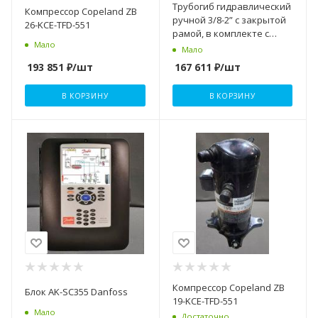
Трубогиб гидравлический
Компрессор Copeland ZB
ручной 3/8-2” с закрытой
26-KCE-TFD-551
рамой, в комплекте с
Мало
треногой SUPER-EGO
Мало
193 851
₽
/шт
167 611
₽
/шт
В КОРЗИНУ
В КОРЗИНУ
Компрессор Copeland ZB
Блок AK-SC355 Danfoss
19-KCE-TFD-551
Мало
Достаточно