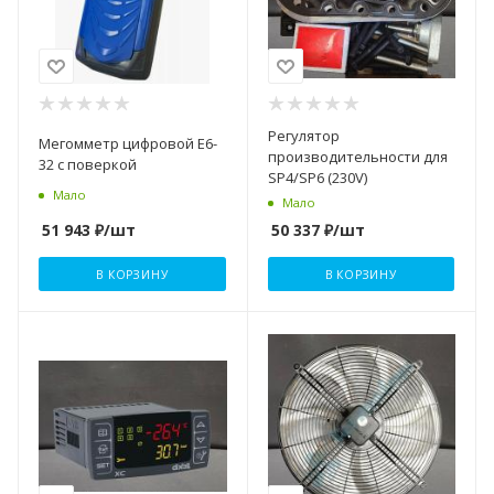
Регулятор
Мегомметр цифровой Е6-
производительности для
32 с поверкой
SP4/SP6 (230V)
Мало
Мало
51 943
₽
/шт
50 337
₽
/шт
В КОРЗИНУ
В КОРЗИНУ