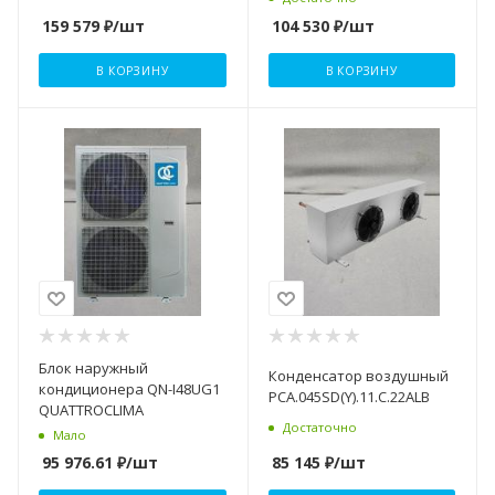
159 579
₽
/шт
104 530
₽
/шт
В КОРЗИНУ
В КОРЗИНУ
Блок наружный
Конденсатор воздушный
кондиционера QN-I48UG1
PCA.045SD(Y).11.C.22ALB
QUATTROCLIMA
Достаточно
Мало
85 145
₽
/шт
95 976.61
₽
/шт