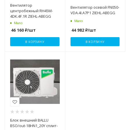
Вентилятор
Вентилятор осевой FN050-
центробежный RH45M-
VDA.4I.A7P1 ZIEHL-ABEGG
4DK.4F.1R ZIEHL-ABEGG
Мало
Мало
44 982
₽
/шт
46 160
₽
/шт
В КОРЗИНУ
В КОРЗИНУ
Блок внешний BALLU
BSO/out-18HN1_20Y сплит-