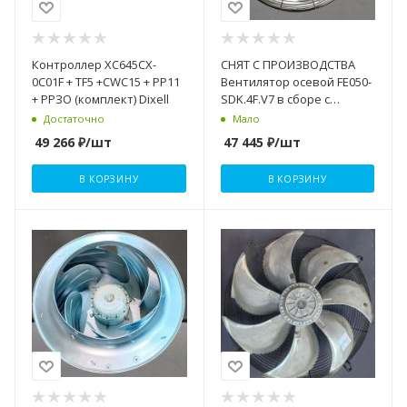
Контроллер XC645CX-
СНЯТ С ПРОИЗВОДСТВА
0C01F + TF5 +CWC15 + РР11
Вентилятор осевой FE050-
+ РРЗО (комплект) Dixell
SDK.4F.V7 в сборе с
крыльчат. ZIEHL-ABEGG
Достаточно
Мало
49 266
₽
/шт
47 445
₽
/шт
В КОРЗИНУ
В КОРЗИНУ