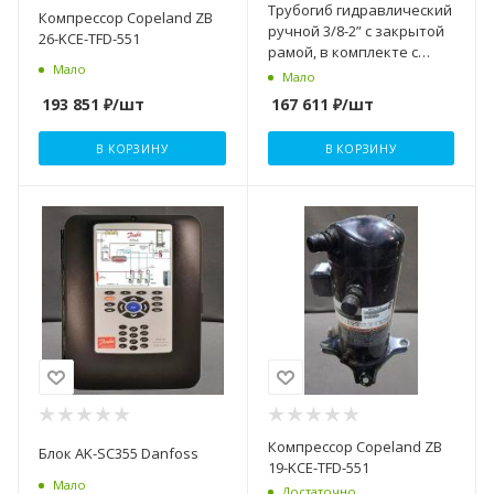
Трубогиб гидравлический
Компрессор Copeland ZB
ручной 3/8-2” с закрытой
26-KCE-TFD-551
рамой, в комплекте с
Мало
треногой SUPER-EGO
Мало
193 851
₽
/шт
167 611
₽
/шт
В КОРЗИНУ
В КОРЗИНУ
Компрессор Copeland ZB
Блок AK-SC355 Danfoss
19-KCE-TFD-551
Мало
Достаточно