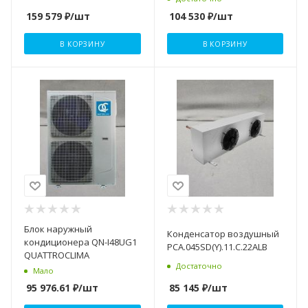
159 579
₽
/шт
104 530
₽
/шт
В КОРЗИНУ
В КОРЗИНУ
Блок наружный
Конденсатор воздушный
кондиционера QN-I48UG1
PCA.045SD(Y).11.C.22ALB
QUATTROCLIMA
Достаточно
Мало
85 145
₽
/шт
95 976.61
₽
/шт