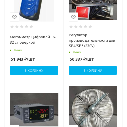
Регулятор
Мегомметр цифровой Е6-
производительности для
32 с поверкой
SP4/SP6 (230V)
Мало
Мало
51 943
₽
/шт
50 337
₽
/шт
В КОРЗИНУ
В КОРЗИНУ