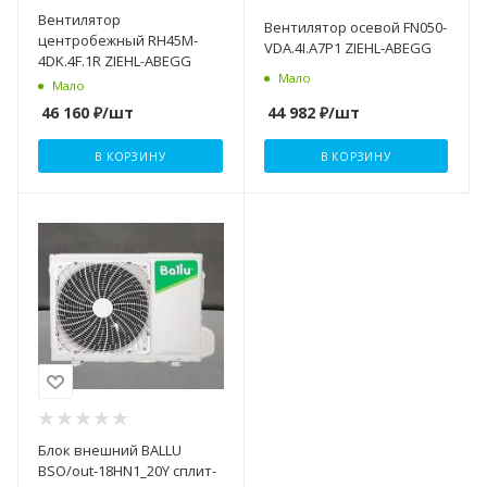
Вентилятор
Вентилятор осевой FN050-
центробежный RH45M-
VDA.4I.A7P1 ZIEHL-ABEGG
4DK.4F.1R ZIEHL-ABEGG
Мало
Мало
44 982
₽
/шт
46 160
₽
/шт
В КОРЗИНУ
В КОРЗИНУ
Блок внешний BALLU
BSO/out-18HN1_20Y сплит-