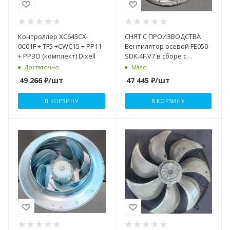
Контроллер XC645CX-
СНЯТ С ПРОИЗВОДСТВА
0C01F + TF5 +CWC15 + РР11
Вентилятор осевой FE050-
+ РРЗО (комплект) Dixell
SDK.4F.V7 в сборе с
крыльчат. ZIEHL-ABEGG
Достаточно
Мало
49 266
₽
/шт
47 445
₽
/шт
В КОРЗИНУ
В КОРЗИНУ