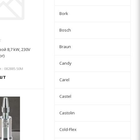
Bork
Bosch
Braun
ой 8,7 kW, 230V
ог)
Candy
т.: 082885.50М
шт
Carel
Castel
Castolin
Cold-Flex