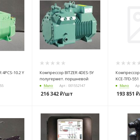
 4PCS-10.2 Y
Компрессор BITZER 4DES-5Y
Компрессор 
полугермет. поршневой
KCE-TFD-551
955
Мало
Арт.: 001552147
Мало
Ар
216 342
₽
/шт
193 851
₽