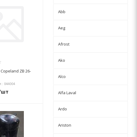
Abb
Aeg
Afrost
Ako
Copeland ZB 26-
Alco
т.: 044004
/шт
Alfa Laval
Ardo
Ariston