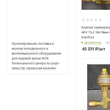
Наши проекты
Клапан терморе
AKV 15-2 18х18мм 
Danfoss
Достаточно
Ар
65 331
₽
/шт
Проектирование, поставка и
монтаж холодильного и
вентиляционного оборудования
для ледовой арены ФОК
Регионального центра по шорт-
треку ЛД «Уральская молния»