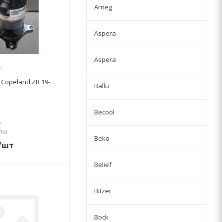
Arneg
Aspera
Aspera
Copeland ZB 19-
Ballu
Becool
о
341
Beko
/шт
Belief
Bitzer
Bock