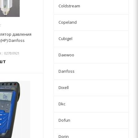
Coldstream
Copeland
улятор давления
Cubigel
 (HP) Danfoss
т.: 027B0921
Daewoo
шт
Danfoss
Dixell
Dkc
Dofun
Dorin