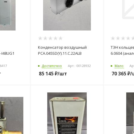
Конденсатор воздушный
ТЭН кольцев
PCA.045SD(Y).11.C.22ALB
6.0604 (анал
дробнее...
06417
Достаточно
Арт.: 00128932
Мало
Ар
т
85 145
₽
/шт
70 365
₽
/