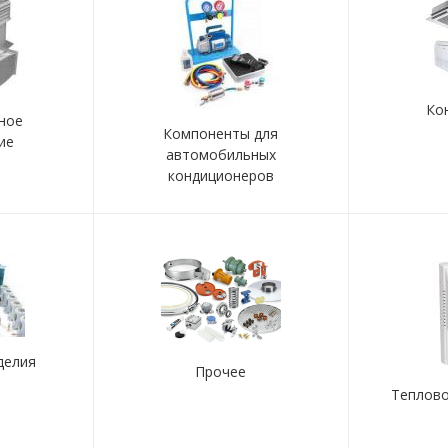
Ко
ное
Компоненты для
ие
автомобильных
кондиционеров
делия
Прочее
Теплов