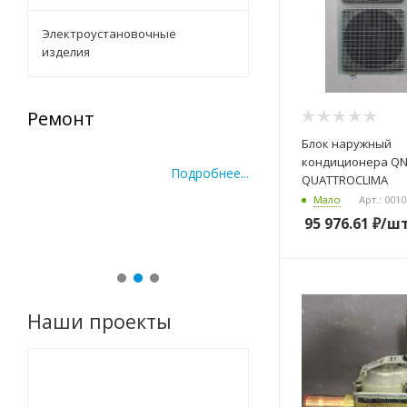
Электроустановочные
изделия
Ремонт
Запасные части
Блок наружный
кондиционера QN-I48UG1
По
QUATTROCLIMA
Мало
Арт.: 001
95 976.61
₽
/ш
ее...
Подробнее...