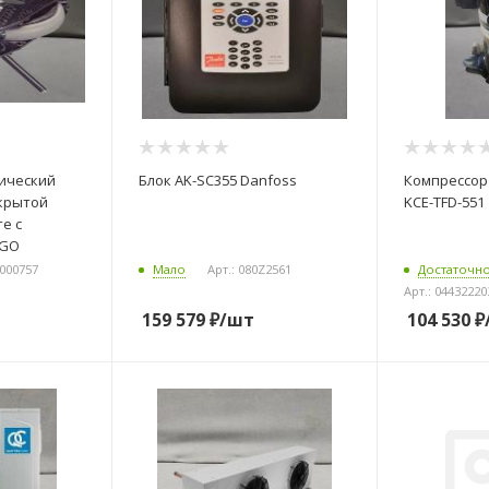
лический
Блок AK-SC355 Danfoss
Компрессор 
акрытой
KCE-TFD-551
е с
EGO
0000757
Мало
Арт.: 080Z2561
Достаточн
Арт.: 04432220
159 579
₽
/шт
104 530
₽