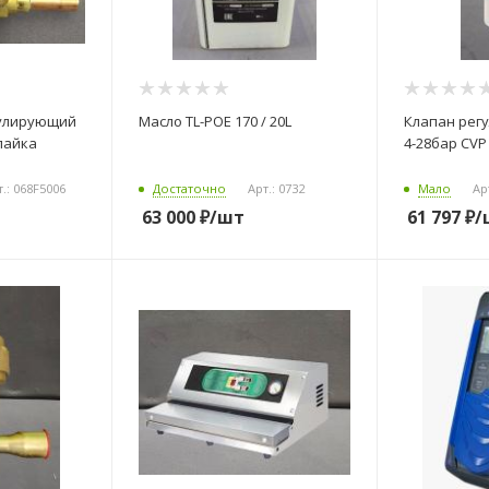
гулирующий
Масло TL-POE 170 / 20L
Клапан рег
пайка
4-28бар CVP
т.: 068F5006
Достаточно
Арт.: 0732
Мало
Ар
63 000
₽
/шт
61 797
₽
/