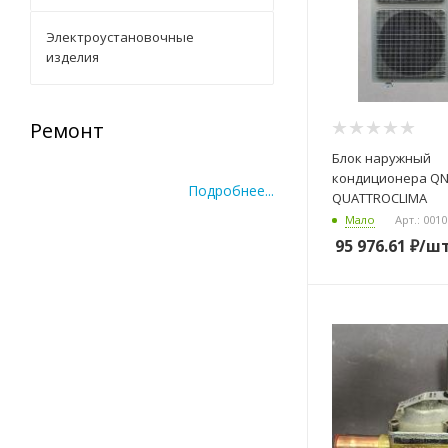
Электроустановочные
изделия
Ремонт
Запасные части
Блок наружный
кондиционера QN-I48UG1
По
QUATTROCLIMA
Мало
Арт.: 001
95 976.61
₽
/ш
Подробнее...