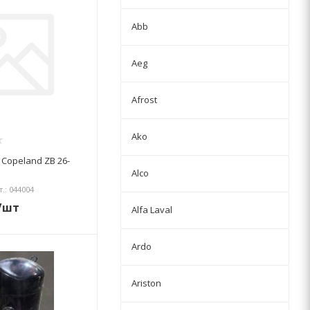
Abb
Aeg
Afrost
Ako
Copeland ZB 26-
Alco
т.: 044004
/шт
Alfa Laval
Ardo
Ariston