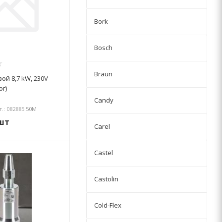
Bork
Bosch
Braun
ой 8,7 kW, 230V
ог)
Candy
т.: 082885.50М
шт
Carel
Castel
Castolin
Cold-Flex