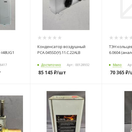
Конденсатор воздушный
ТЭН кольцев
PCA.045SD(Y).11.C.22ALB
6.0604 (анал
дробнее...
06417
Достаточно
Арт.: 00128932
Мало
Ар
т
85 145
₽
/шт
70 365
₽
/