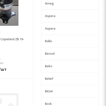
Arneg
Aspera
Aspera
Copeland ZB 19-
Ballu
Becool
о
341
Beko
/шт
Belief
Bitzer
Bock