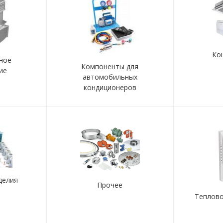
Ко
ное
Компоненты для
ие
автомобильных
кондиционеров
делия
Прочее
Теплов