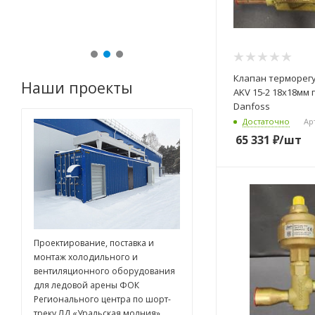
ее...
Клапан терморе
Наши проекты
AKV 15-2 18х18мм 
Danfoss
Достаточно
Ар
65 331
₽
/шт
Проектирование, поставка и
монтаж холодильного и
вентиляционного оборудования
для ледовой арены ФОК
Регионального центра по шорт-
треку ЛД «Уральская молния»