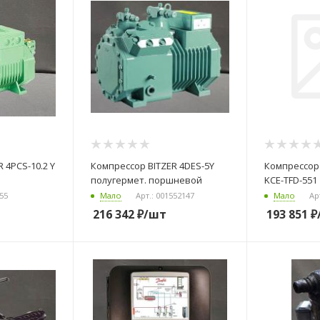
 4PCS-10.2 Y
Компрессор BITZER 4DES-5Y
Компрессор 
полугермет. поршневой
KCE-TFD-551
955
Мало
Арт.: 001552147
Мало
Ар
216 342
₽
/шт
193 851
₽