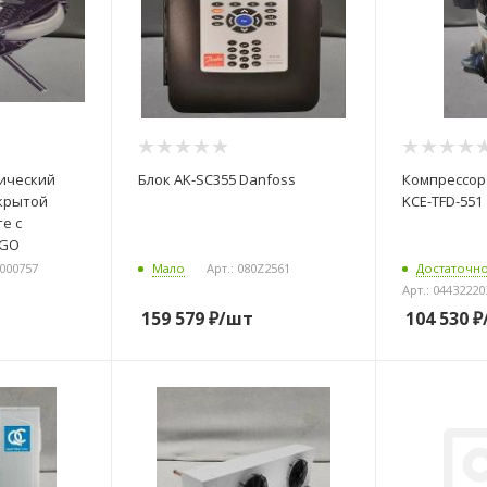
лический
Блок AK-SC355 Danfoss
Компрессор 
акрытой
KCE-TFD-551
е с
EGO
0000757
Мало
Арт.: 080Z2561
Достаточн
Арт.: 04432220
159 579
₽
/шт
104 530
₽