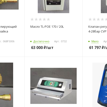
гулирующий
Масло TL-POE 170 / 20L
Клапан рег
пайка
4-28бар CVP
т.: 068F5006
Достаточно
Арт.: 0732
Мало
Ар
63 000
₽
/шт
61 797
₽
/