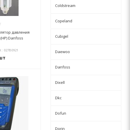
Coldstream
Copeland
улятор давления
Cubigel
 (HP) Danfoss
т.: 027B0921
Daewoo
шт
Danfoss
Dixell
Dkc
Dofun
Dorin