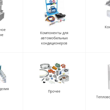
Ко
ное
Компоненты для
ие
автомобильных
кондиционеров
делия
Прочее
Теплов