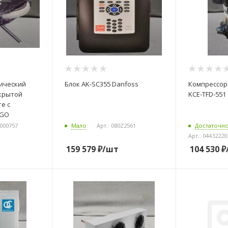
лический
Блок AK-SC355 Danfoss
Компрессор 
акрытой
KCE-TFD-551
е с
EGO
0000757
Мало
Арт.: 080Z2561
Достаточн
Арт.: 04432220
159 579
₽
/шт
104 530
₽