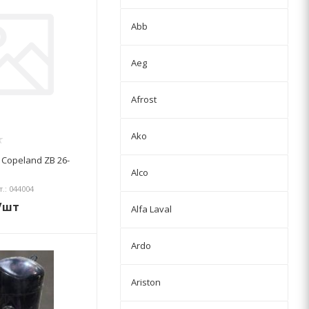
Abb
Aeg
Afrost
Ako
Copeland ZB 26-
Alco
т.: 044004
/шт
Alfa Laval
Ardo
Ariston