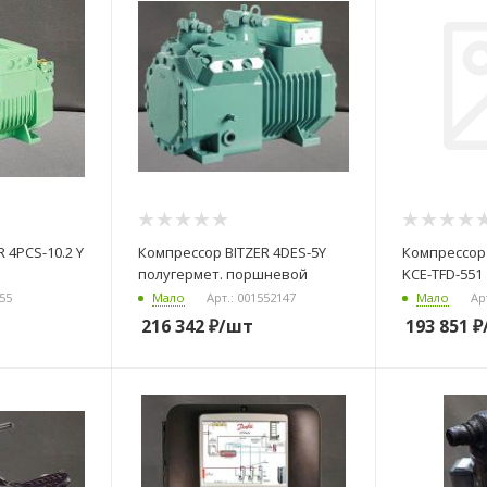
 4PCS-10.2 Y
Компрессор BITZER 4DES-5Y
Компрессор 
полугермет. поршневой
KCE-TFD-551
955
Мало
Арт.: 001552147
Мало
Ар
216 342
₽
/шт
193 851
₽