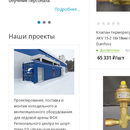
ее...
Клапан терморе
Наши проекты
AKV 15-2 18х18мм 
Danfoss
Достаточно
Ар
65 331
₽
/шт
Проектирование, поставка и
монтаж холодильного и
вентиляционного оборудования
для ледовой арены ФОК
Регионального центра по шорт-
треку ЛД «Уральская молния»