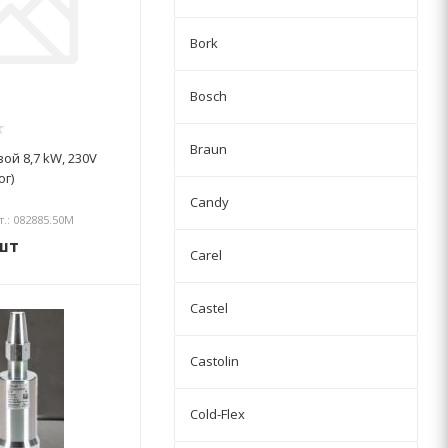
Bork
Bosch
Braun
ой 8,7 kW, 230V
ог)
Candy
т.: 082885.50М
шт
Carel
Castel
Castolin
Cold-Flex