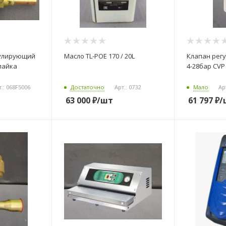
гулирующий
Масло TL-POE 170 / 20L
Клапан рег
пайка
4-28бар CVP
т.: 068F5006
Достаточно
Арт.: 0732
Мало
Ар
63 000
₽
/шт
61 797
₽
/