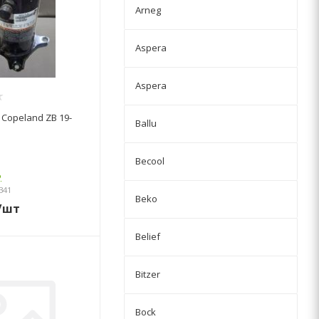
Arneg
Aspera
Aspera
Copeland ZB 19-
Ballu
Becool
о
341
Beko
/шт
Belief
Bitzer
Bock