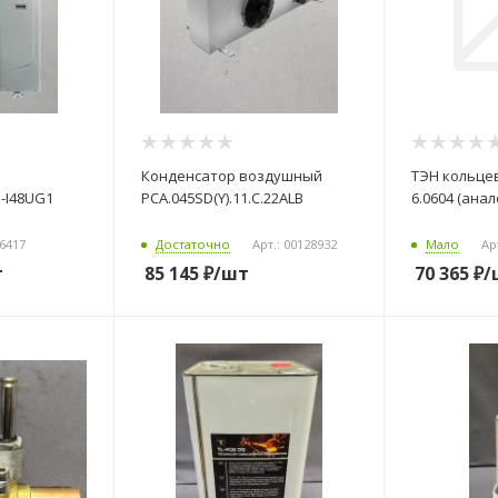
Конденсатор воздушный
ТЭН кольцев
PCA.045SD(Y).11.C.22ALB
6.0604 (анал
дробнее...
06417
Достаточно
Арт.: 00128932
Мало
Ар
т
85 145
₽
/шт
70 365
₽
/