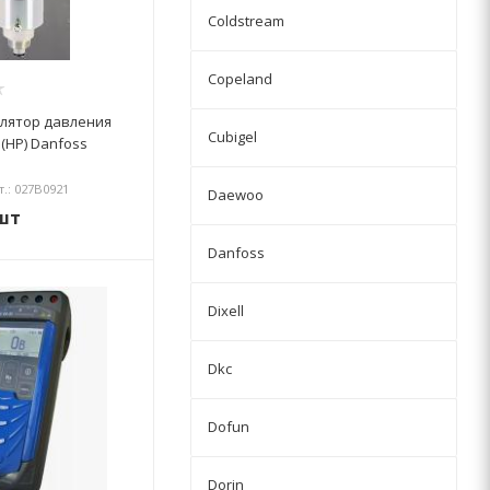
Coldstream
Copeland
улятор давления
Cubigel
 (HP) Danfoss
т.: 027B0921
Daewoo
шт
Danfoss
Dixell
Dkc
Dofun
Dorin