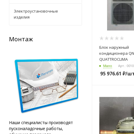
Электроустановочные
изделия
Ремонт
Запасные части
Блок наружный
кондиционера QN-I48UG1
Подробнее...
По
QUATTROCLIMA
Мало
Арт.: 001
95 976.61
₽
/ш