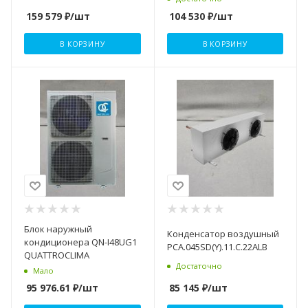
159 579
₽
/шт
104 530
₽
/шт
В КОРЗИНУ
В КОРЗИНУ
Блок наружный
Конденсатор воздушный
кондиционера QN-I48UG1
PCA.045SD(Y).11.C.22ALB
QUATTROCLIMA
Достаточно
Мало
85 145
₽
/шт
95 976.61
₽
/шт