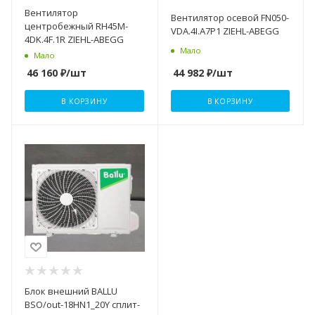
Вентилятор
Вентилятор осевой FN050-
центробежный RH45M-
VDA.4I.A7P1 ZIEHL-ABEGG
4DK.4F.1R ZIEHL-ABEGG
Мало
Мало
44 982
₽
/шт
46 160
₽
/шт
В КОРЗИНУ
В КОРЗИНУ
Блок внешний BALLU
BSO/out-18HN1_20Y сплит-