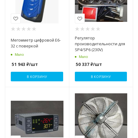
Регулятор
Мегомметр цифровой Е6-
производительности для
32 с поверкой
SP4/SP6 (230V)
Мало
Мало
51 943
₽
/шт
50 337
₽
/шт
В КОРЗИНУ
В КОРЗИНУ