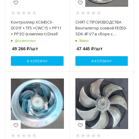
Контроллер XC645CX-
СНЯТ С ПРОИЗВОДСТВА
0C01F + TF5 +CWC15 + РР11
Вентилятор осевой FE050-
+ РРЗО (комплект) Dixell
SDK.4F.V7 в сборе с
крыльчат. ZIEHL-ABEGG
Достаточно
Мало
49 266
₽
/шт
47 445
₽
/шт
В КОРЗИНУ
В КОРЗИНУ