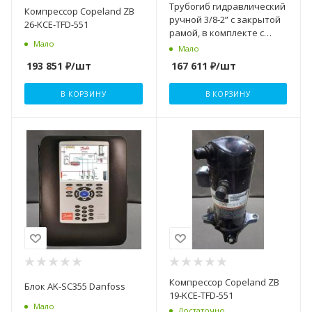
Трубогиб гидравлический
Компрессор Copeland ZB
ручной 3/8-2” с закрытой
26-KCE-TFD-551
рамой, в комплекте с
Мало
треногой SUPER-EGO
Мало
193 851
₽
/шт
167 611
₽
/шт
В КОРЗИНУ
В КОРЗИНУ
Компрессор Copeland ZB
Блок AK-SC355 Danfoss
19-KCE-TFD-551
Мало
Достаточно