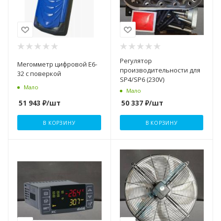
Регулятор
Мегомметр цифровой Е6-
производительности для
32 с поверкой
SP4/SP6 (230V)
Мало
Мало
51 943
₽
/шт
50 337
₽
/шт
В КОРЗИНУ
В КОРЗИНУ