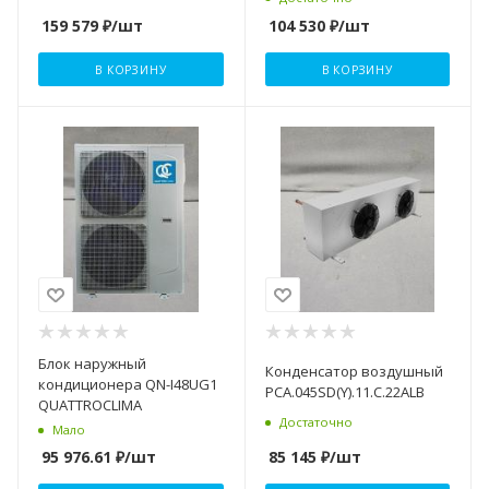
159 579
₽
/шт
104 530
₽
/шт
В КОРЗИНУ
В КОРЗИНУ
Блок наружный
Конденсатор воздушный
кондиционера QN-I48UG1
PCA.045SD(Y).11.C.22ALB
QUATTROCLIMA
Достаточно
Мало
85 145
₽
/шт
95 976.61
₽
/шт