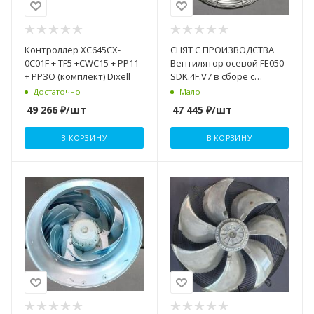
Контроллер XC645CX-
СНЯТ С ПРОИЗВОДСТВА
0C01F + TF5 +CWC15 + РР11
Вентилятор осевой FE050-
+ РРЗО (комплект) Dixell
SDK.4F.V7 в сборе с
крыльчат. ZIEHL-ABEGG
Достаточно
Мало
49 266
₽
/шт
47 445
₽
/шт
В КОРЗИНУ
В КОРЗИНУ