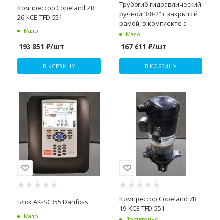
Трубогиб гидравлический
Компрессор Copeland ZB
ручной 3/8-2” с закрытой
26-KCE-TFD-551
рамой, в комплекте с
Мало
треногой SUPER-EGO
Мало
193 851
₽
/шт
167 611
₽
/шт
В КОРЗИНУ
В КОРЗИНУ
Компрессор Copeland ZB
Блок AK-SC355 Danfoss
19-KCE-TFD-551
Мало
Достаточно