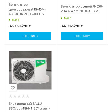
Вентилятор
Вентилятор осевой FN050-
центробежный RH45M-
VDA.4I.A7P1 ZIEHL-ABEGG
4DK.4F.1R ZIEHL-ABEGG
Мало
Мало
44 982
₽
/шт
46 160
₽
/шт
В КОРЗИНУ
В КОРЗИНУ
Блок внешний BALLU
BSO/out-18HN1_20Y сплит-