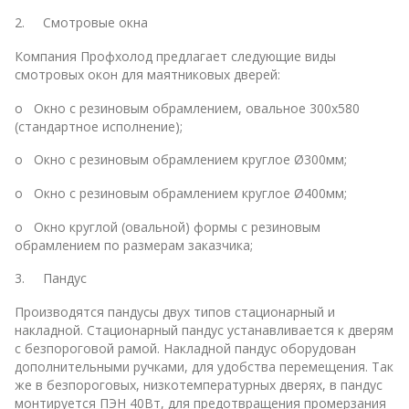
2. Смотровые окна
Компания Профхолод предлагает следующие виды
смотровых окон для маятниковых дверей:
o Окно с резиновым обрамлением, овальное 300х580
(стандартное исполнение);
o Окно с резиновым обрамлением круглое Ø300мм;
o Окно с резиновым обрамлением круглое Ø400мм;
o Окно круглой (овальной) формы с резиновым
обрамлением по размерам заказчика;
3. Пандус
Производятся пандусы двух типов стационарный и
накладной. Стационарный пандус устанавливается к дверям
с безпороговой рамой. Накладной пандус оборудован
дополнительными ручками, для удобства перемещения. Так
же в безпороговых, низкотемпературных дверях, в пандус
монтируется ПЭН 40Вт, для предотвращения промерзания