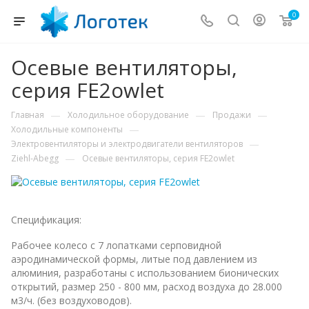
0
Осевые вентиляторы,
серия FE2owlet
—
—
—
Главная
Холодильное оборудование
Продажи
—
Холодильные компоненты
—
Электровентиляторы и электродвигатели вентиляторов
—
Ziehl-Abegg
Осевые вентиляторы, серия FE2owlet
Спецификация:
Рабочее колесо с 7 лопатками серповидной
аэродинамической формы, литые под давлением из
алюминия, разработаны с использованием бионических
открытий, размер 250 - 800 мм, расход воздуха до 28.000
м3/ч. (без воздуховодов).