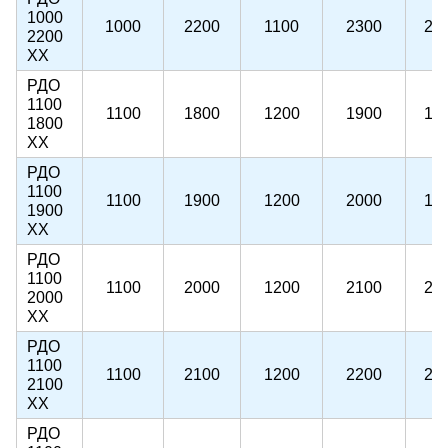
1000
1000
2200
1100
2300
22
2200
ХХ
РДО
1100
1100
1800
1200
1900
18
1800
ХХ
РДО
1100
1100
1900
1200
2000
19
1900
ХХ
РДО
1100
1100
2000
1200
2100
20
2000
ХХ
РДО
1100
1100
2100
1200
2200
21
2100
ХХ
РДО