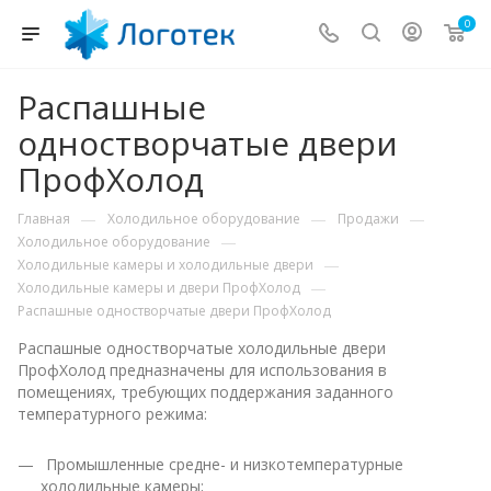
0
Распашные
одностворчатые двери
ПрофХолод
—
—
—
Главная
Холодильное оборудование
Продажи
—
Холодильное оборудование
—
Холодильные камеры и холодильные двери
—
Холодильные камеры и двери ПрофХолод
Распашные одностворчатые двери ПрофХолод
Распашные одностворчатые холодильные двери
ПрофХолод предназначены для использования в
помещениях, требующих поддержания заданного
температурного режима:
Промышленные средне- и низкотемпературные
холодильные камеры;