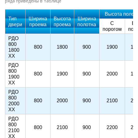
ряда приведены в таблице
Высота полот
Тип
Ширина
Высота
Ширина
С
Бе
двери
проема
проема
полотна
порогом
пор
РДО
800
800
1800
900
1900
18
1800
ХХ
РДО
800
800
1900
900
2000
19
1900
ХХ
РДО
800
800
2000
900
2100
20
2000
ХХ
РДО
800
800
2100
900
2200
21
2100
ХХ