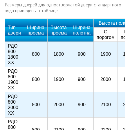
Размеры дверей для одностворчатой двери стандартного
ряда приведены в таблице
Высота полот
Тип
Ширина
Высота
Ширина
С
Бе
двери
проема
проема
полотна
порогом
пор
РДО
800
800
1800
900
1900
18
1800
ХХ
РДО
800
800
1900
900
2000
19
1900
ХХ
РДО
800
800
2000
900
2100
20
2000
ХХ
РДО
800
800
2100
900
2200
21