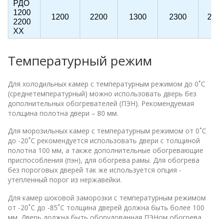
РДО
1200
1200
2200
1300
2300
22
2200
ХХ
Температурный режим
Для холодильных камер с температурным режимом до 0˚C
(среднетемпературный) можно использовать дверь без
дополнительных обогревателей (ПЭН). Рекомендуемая
толщина полотна двери – 80 мм.
Для морозильных камер с температурным режимом от 0˚C
до -20˚C рекомендуется использовать двери с толщиной
полотна 100 мм, а также дополнительные обогревающие
приспособления (пэн), для обогрева рамы. Для обогрева
без пороговых дверей так же используется опция -
утепленный порог из нержавейки.
Для камер шоковой заморозки с температурным режимом
от -20˚C до -85˚C толщина дверей должна быть более 100
мм. Дверь должна быть оборудованная ПЭНом обогрева