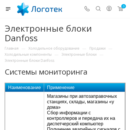
0
Электронные блоки
Danfoss
—
—
—
Главная
Холодильное оборудование
Продажи
—
—
Холодильные компоненты
Электронные блоки
Электронные блоки Danfoss
Системы мониторинга
Наименование
Применение
Магазины при автозаправочных
станциях, склады, магазины «у
дома»
Сбор информации с
контроллеров и передача их на
диспетчерский компьютер
Получение аварийных сигналов с