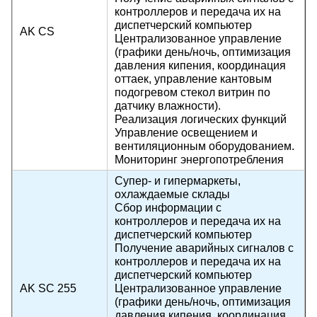
контроллеров и передача их на
диспетчерский компьютер
AK CS
Централизованное управление
(графики день/ночь, оптимизация
давления кипения, координация
оттаек, управление кантовым
подогревом стекол витрин по
датчику влажности).
Реализация логических функций
Управление освещением и
вентиляционным оборудованием.
Мониторинг энергопотребления
Супер- и гипермаркеты,
охлаждаемые склады
Сбор информации с
контроллеров и передача их на
диспетчерский компьютер
Получение аварийных сигналов с
контроллеров и передача их на
диспетчерский компьютер
AK SC 255
Централизованное управление
(графики день/ночь, оптимизация
давления кипения, координация