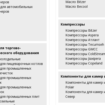
Масло Bitzer
неров
Масло Becool
 для автомобильных
неров
Компрессоры
Компрессоры Bitzer
Компрессоры Aspera
Компрессоры Атлант
Компрессоры Tecumseh
ля торгово-
Компрессоры GMCC
еского оборудования
Компрессоры ColdStrea
Компрессоры Jiaxipera
холодильные
Компрессоры Copeland
 для пищеварочных котлов
 для промышленных
ечисток
Компоненты для камер 
 для промышленных
к
Компоненты для камер 
 для промышленных
Polair
зок
Компоненты для камер 
 для промышленных плит
Север
озильные