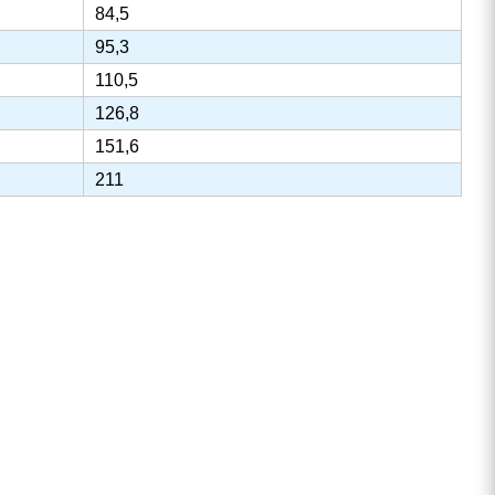
84,5
95,3
110,5
126,8
151,6
211