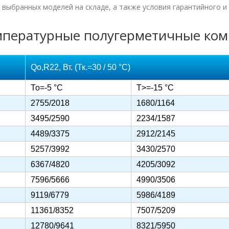
 выбранных моделей на складе, а также условия гарантийного 
мпературные полугерметичные ком
Qo,R22, Вт. (Тк.=30 / 50 °C)
То=-5 °C
Т>=-15 °C
2755/2018
1680/1164
3495/2590
2234/1587
4489/3375
2912/2145
5257/3992
3430/2570
6367/4820
4205/3092
7596/5666
4990/3506
9119/6779
5986/4189
11361/8352
7507/5209
12780/9641
8321/5950