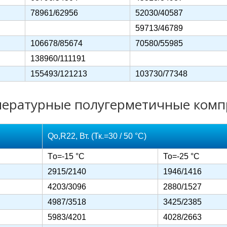
78961/62956
52030/40587
59713/46789
106678/85674
70580/55985
138960/111191
155493/121213
103730/77348
ературные полугерметичные комп
Qo,R22, Вт. (Тк.=30 / 50 °C)
Тo=-15 °C
То=-25 °C
2915/2140
1946/1416
4203/3096
2880/1527
4987/3518
3425/2385
5983/4201
4028/2663