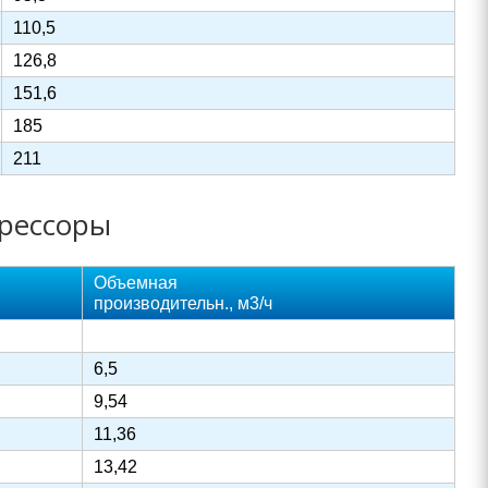
110,5
126,8
151,6
185
211
рессоры
Объемная
производительн., м3/ч
6,5
9,54
11,36
13,42