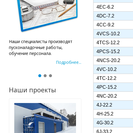
4EC-6.2
4DC-7.2
4CC-9.2
4VCS-10.2
Подробнее...
По
4TCS-12.2
4PCS-15.2
4NCS-20.2
ее...
4VC-10.2
4TC-12.2
4PC-15.2
Наши проекты
4NC-20.2
4J-22.2
4H-25.2
4G-30.2
6J-33.2