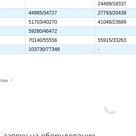
24499/18337
44985/34727
27793/20438
51703/40270
41048/23689
59280/46472
70140/55556
55915/33263
103730/77348
-
соры
3
 заявку на оборудование