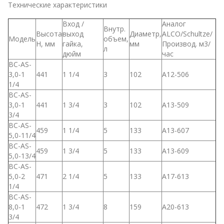
Технические характеристики
Вход /
Аналог
Внутр.
Высота
выход
Диаметр,
ALCO/Schultze/
Модель
объем,
H, мм
гайка,
мм
Производ. м3/
л
дюйм
час
BC-AS-
3,0-1
441
1 1/4
3
102
A12-506
1/4
BC-AS-
3,0-1
441
1 3/4
3
102
A13-509
3/4
BC-AS-
459
1 1/4
5
133
A13-607
5,0-11/4
BC-AS-
459
1 3/4
5
133
A13-609
5,0-13/4
BC-AS-
5,0-2
471
2 1/4
5
133
A17-613
1/4
BC-AS-
8,0-1
472
1 3/4
8
159
A20-613
3/4