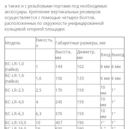
а также и с резьбовыми портами под необходимые
аксессуары. Крепление вертикальных ресиверов
осуществляется с помощью четырех болтов,
расположенных по окружности унифицированной
кольцевой опорной площадки.
Емкость,
Модель
Габаритные размеры, мм
л
Высота,
Диаметр,
Вход
Выход
мм
мм
ВС-LR-1,0
1
144
102
6 мм
6 мм
(пайка)
BC-LR-1,6
1,6
156
133
6 мм
6 мм
(пайка)
10
BC-LR-2,5
2,5
170
159
1"
мм
10
BC-LR-4,0
4
245
159
1"
мм
10
BC-LR-6,3
6,3
370
159
1"
мм
BC-LR-10,0
10
407
190
1"
1"
BC-LR-16,0
16
630
190
1 "
1"