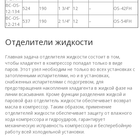
BC-OS-
524
190
1 3/4”
12
–
OS-42FH
12-134
BC-OS-
537
190
2 1/4”
12
–
OS-54FH
12-214
Отделители жидкости
Главная задача отделителя жидкости состоит в том,
чтобы хладагент в компрессор попадал только в виде
паров. Этот узел необходим не только во всех установках с
затопленными испарителями, но и в установках,
снабженных испарителями с подогревом, для
предотвращения накопления хладагента в жидкой фазе на
линии всасывания. Кроме функции разделения жидкой и
паровой фаз отделитель жидкости обеспечивает возврат
масла в компрессор. Таким образом, применение
отделителей жидкости обеспечивает защиту от влажного
хода компрессора и гидроударов, гарантирует
механическую исправность компрессора и бесперебойную
работу всей холодильной установки.