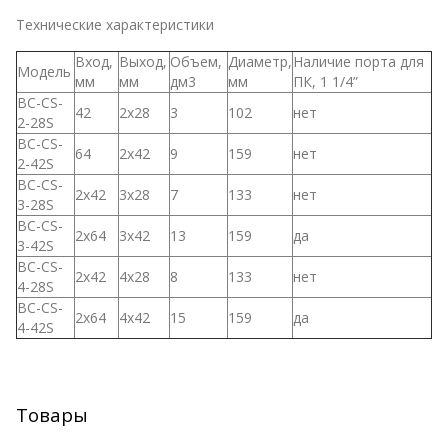
Технические характеристики
Вход,
Выход,
Объем,
Диаметр,
Наличие порта для
Модель
мм
мм
дм3
мм
ПК, 1 1/4”
BC-CS-
42
2х28
3
102
нет
2-28S
BC-CS-
64
2х42
9
159
нет
2-42S
BC-CS-
2х42
3х28
7
133
нет
3-28S
BC-CS-
2х64
3х42
13
159
да
3-42S
BC-CS-
2х42
4х28
8
133
нет
4-28S
BC-CS-
2х64
4х42
15
159
да
4-42S
⁠
Товары