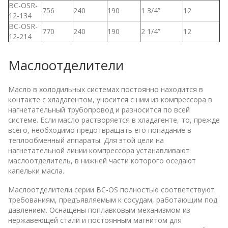
BC-OSR-
756
240
190
1 3/4”
12
12-134
BC-OSR-
770
240
190
2 1/4”
12
12-214
Маслоотделители
Масло в холодильных системах постоянно находится в
контакте с хладагентом, уносится с ним из компрессора в
нагнетательный трубопровод и разносится по всей
системе. Если масло растворяется в хладагенте, то, прежде
всего, необходимо предотвращать его попадание в
теплообменный аппараты. Для этой цели на
нагнетательной линии компрессора устанавливают
маслоотделитель, в нижней части которого оседают
капельки масла.
Маслоотделители серии ВС-OS полностью соответствуют
требованиям, предъявляемым к сосудам, работающим под
давлением. Оснащены поплавковым механизмом из
нержавеющей стали и постоянным магнитом для