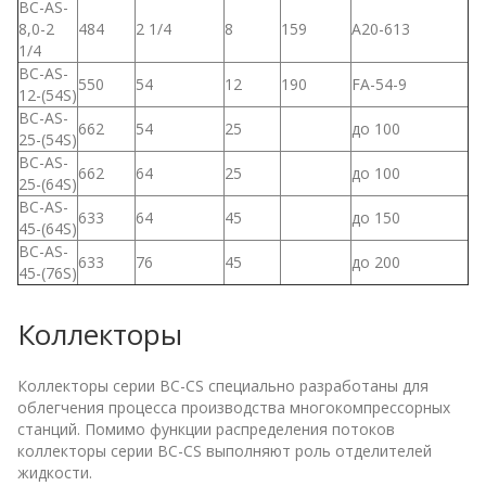
BC-AS-
8,0-2
484
2 1/4
8
159
A20-613
1/4
BC-AS-
550
54
12
190
FA-54-9
12-(54S)
BC-AS-
662
54
25
до 100
25-(54S)
BC-AS-
662
64
25
до 100
25-(64S)
BC-AS-
633
64
45
до 150
45-(64S)
BC-AS-
633
76
45
до 200
45-(76S)
Коллекторы
Коллекторы серии BC-CS специально разработаны для
облегчения процесса производства многокомпрессорных
станций. Помимо функции распределения потоков
коллекторы серии BC-CS выполняют роль отделителей
жидкости.