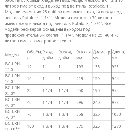
работы с любыми хладагентами. Модели емкостью 12 и 16
литров имеют вход и выход под вентиль Rotalock, 1".
Модели емкостью 25 и 40 литров имеют вход и выход под
вентиль Rotalock, 1 1/4". Модели емкостью 70 литров
имеют вход и выход под вентиль Rotalock, 1 3/4". Все
модели ресиверов оснащены выходом под
предохранительный клапан, 1 1/4". Модели на 25, 40 и 70
литров имеют смотровое стекло.
Объём,
Вход,
Выход,
Высота,
Диаметр,
Длина,
Модель
л
дюйм
дюйм
мм
мм
мм
BC-LRH-
12
1
1
193
133
923
12,0
BC-LRH-
16
1
1
219
159
944
16,0
BC-LRH-
25
1 1/4
1 1/4
250
190
975
25,0*
BC-LRH-
40
1 1/4
1 1/4
296
240
978
40,0*
BC-LRH-
70
1 3/4
1 3/4
358
325
1033
70,0*
BC-LRH-
100
1 3/4
1 3/4
375
325
1270
100,0**