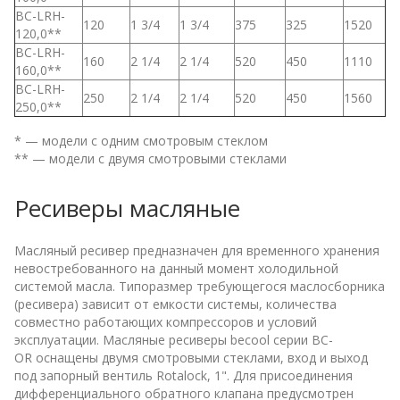
BC-LRH-
120
1 3/4
1 3/4
375
325
1520
120,0**
BC-LRH-
160
2 1/4
2 1/4
520
450
1110
160,0**
BC-LRH-
250
2 1/4
2 1/4
520
450
1560
250,0**
* — модели с одним смотровым стеклом
** — модели с двумя смотровыми стеклами
Ресиверы масляные
Масляный ресивер предназначен для временного хранения
невостребованного на данный момент холодильной
системой масла. Типоразмер требующегося маслосборника
(ресивера) зависит от емкости системы, количества
совместно работающих компрессоров и условий
эксплуатации. Масляные ресиверы becool серии BC-
OR оснащены двумя смотровыми стеклами, вход и выход
под запорный вентиль Rotalock, 1". Для присоединения
дифференциального обратного клапана предусмотрен