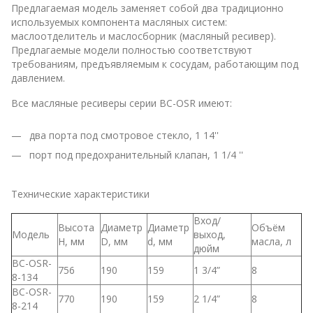
Предлагаемая модель заменяет собой два традиционно
используемых компонента масляных систем:
маслоотделитель и маслосборник (масляный ресивер).
Предлагаемые модели полностью соответствуют
требованиям, предъявляемым к сосудам, работающим под
давлением.
Все масляные ресиверы серии BC-OSR имеют:
два порта под смотровое стекло, 1 14''
порт под предохранительный клапан, 1 1/4 ''
Технические характеристики
Вход/
Высота
Диаметр
Диаметр
Объём
Модель
выход,
H, мм
D, мм
d, мм
масла, л
дюйм
BC-OSR-
756
190
159
1 3/4”
8
8-134
BC-OSR-
770
190
159
2 1/4”
8
8-214