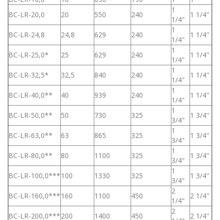
1
BC-LR-20,0
20
550
240
1 1/4"
1/4"
1
BC-LR-24,8
24,8
629
240
1 1/4"
1/4"
1
BC-LR-25,0*
25
629
240
1 1/4"
1/4"
1
BC-LR-32,5*
32,5
840
240
1 1/4"
1/4"
1
BC-LR-40,0**
40
939
240
1 1/4"
1/4"
1
BC-LR-50,0**
50
730
325
1 3/4"
3/4"
1
BC-LR-63,0**
63
865
325
1 3/4"
3/4"
1
BC-LR-80,0**
80
1100
325
1 3/4"
3/4"
1
BC-LR-100,0***
100
1330
325
1 3/4"
3/4"
2
BC-LR-160,0***
160
1100
450
2 1/4"
1/4"
2
BC-LR-200,0***
200
1400
450
2 1/4"