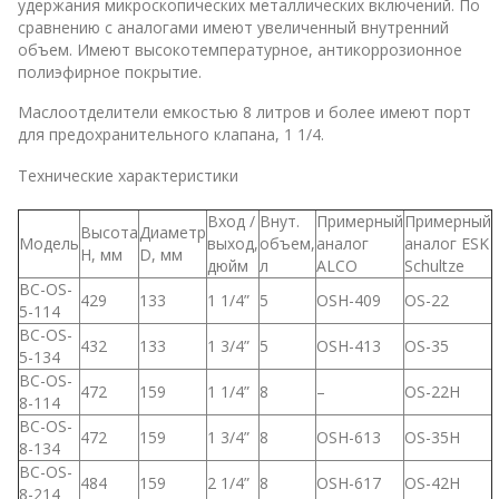
удержания микроскопических металлических включений. По
сравнению с аналогами имеют увеличенный внутренний
объем. Имеют высокотемпературное, антикоррозионное
полиэфирное покрытие.
Маслоотделители емкостью 8 литров и более имеют порт
для предохранительного клапана, 1 1/4.
Технические характеристики
Вход /
Внут.
Примерный
Примерный
Высота
Диаметр
Модель
выход,
объем,
аналог
аналог ESK
H, мм
D, мм
дюйм
л
ALCO
Schultze
BC-OS-
429
133
1 1/4”
5
OSH-409
OS-22
5-114
BC-OS-
432
133
1 3/4”
5
OSH-413
OS-35
5-134
BC-OS-
472
159
1 1/4”
8
–
OS-22H
8-114
BC-OS-
472
159
1 3/4”
8
OSH-613
OS-35H
8-134
BC-OS-
484
159
2 1/4”
8
OSH-617
OS-42H
8-214