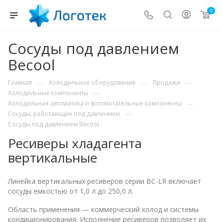
0
Сосуды под давлением
Becool
—
—
—
Главная
Холодильное оборудование
Продажи
—
Холодильные компоненты
—
Холодильная автоматика и вспомогательные компоненты
—
Сосуды, работающие под давлением
Сосуды под давлением Becool
Ресиверы хладагента
вертикальные
Линейка вертикальных ресиверов серии BC-LR включает
сосуды емкостью от 1,0 л до 250,0 л.
Область применения — коммерческий холод и системы
кондиционирования. Исполнение ресиверов позволяет их