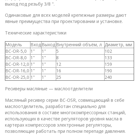
выход под резьбу 3/8 ".
Одинаковые для всех моделей крепежные размеры дают
явные преимущества при проектировании и установке.
Технические характеристики
Модель
Вход
Выход
Внутренний объём, л
Диаметр, мм
BC-OR-5,0
1"
1"
5
102
BC-OR-8,0
1"
1"
8
133
BC-OR-12,0
1"
1"
12
159
BC-OR-16,0
1"
1"
16
190
BC-OR-25,0
1"
1"
25
240
Ресиверы масляные — маслоотделители
Масляный ресивер серии BC-OSR, совмещающий в себе
маслоотделитель, разработан специально для
использования в составе многокомпрессорных станций,
использующих в качестве регуляторов уровня масла в
картерах компрессоров электронные регуляторы,
позволяющие работать при полном перепаде давления.