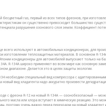
 бесцветный газ, первый из всех типов фреонов, при изготовле
актеристикам он существенно превосходит большинство сущест
енциала разрушения озонового слоя земли. Коэффициент поте
ще всего используют в автомобильных кондиционерах, для произ
и изготовлении теплозащитных материалов. В основном R-134A 
 Японии кондиционеры для автомобилей выпускают только на баз
134А. R-134А широко применяют во всем мире как основную зам
Запасные части
рном диапазоне. Делается это в целях защиты экологии.
134 необходим специальный вид компрессора с адаптированным
на новый вид хладагента надо аккуратно произвести дегидратац
ходе с фреона R-12 на новый R-134А — озонобезопасный — можн
ьного масла или хлора вступает в химическую реакцию. Это мо
мы, поэтому очень важно перед переходом на новый хладагент 