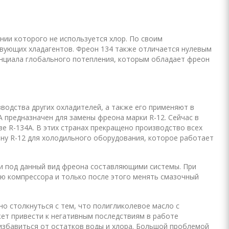
нии которого не используется хлор. По своим
вующих хладагентов. Фреон 134 также отличается нулевым
нциала глобального потепления, которым обладает фреон
водства других охладителей, а также его применяют в
предназначен для замены фреона марки R-12. Сейчас в
е R-134A. В этих странах прекращено производство всех
ену R-12 для холодильного оборудования, которое работает
и под данный вид фреона составляющими системы. При
ию компрессора и только после этого менять смазочный
о столкнуться с тем, что полигликолевое масло с
жет привести к негативным последствиям в работе
избавиться от остатков воды и хлора. Большой проблемой