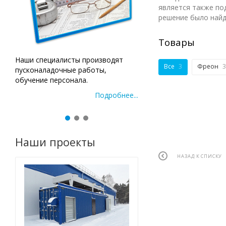
является также по
решение было найд
Товары
Наши специалисты производят
Подробн
Все
3
Фреон
3
пусконаладочные работы,
обучение персонала.
Подробнее...
Наши проекты
НАЗАД К СПИСКУ