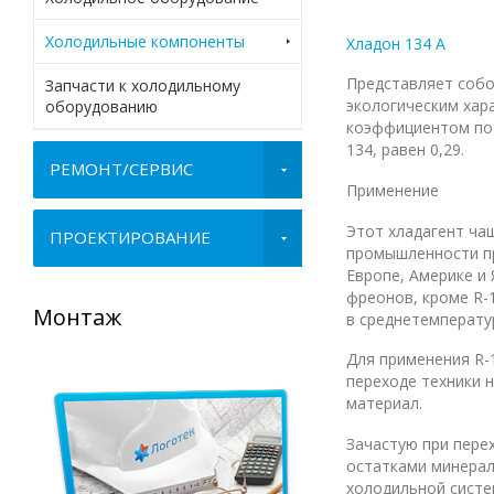
Холодильные компоненты
Хладон 134 А
Представляет собой
Запчасти к холодильному
экологическим хар
оборудованию
коэффициентом пот
134, равен 0,29.
РЕМОНТ/СЕРВИС
Применение
Этот хладагент ча
ПРОЕКТИРОВАНИЕ
промышленности пр
Европе, Америке и
фреонов, кроме R-
Монтаж
Ремонт
в среднетемперату
Для применения R-
переходе техники 
материал.
Зачастую при пере
остатками минерал
холодильной систе