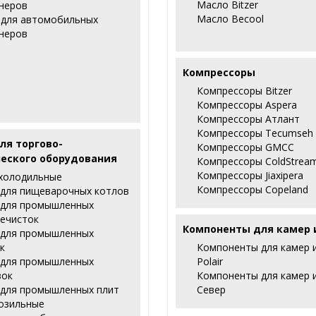
Масло Bitzer
неров
Масло Becool
 для автомобильных
неров
Компрессоры
Компрессоры Bitzer
Компрессоры Aspera
Компрессоры Атлант
Компрессоры Tecumseh
ля торгово-
Компрессоры GMCC
еского оборудования
Компрессоры ColdStrea
Компрессоры Jiaxipera
холодильные
Компрессоры Copeland
 для пищеварочных котлов
 для промышленных
ечисток
Компоненты для камер 
 для промышленных
к
Компоненты для камер 
 для промышленных
Polair
зок
Компоненты для камер 
 для промышленных плит
Север
озильные