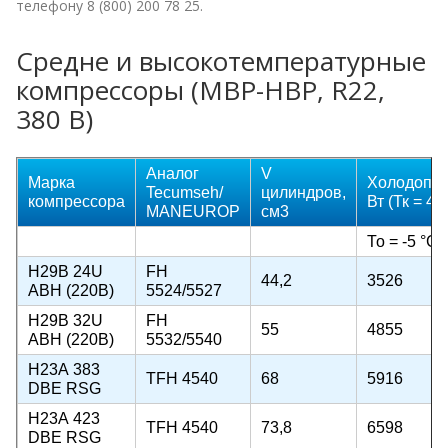
телефону 8 (800) 200 78 25.
Средне и высокотемпературные
компрессоры (MBP-HBP, R22,
380 В)
Аналог
V
Марка
Холодопро
Tecumseh/
цилиндров,
компрессора
Вт (Тк = 45
MANEUROP
cм3
То = -5 °C
H29B 24U
FH
44,2
3526
ABH (220B)
5524/5527
H29B 32U
FH
55
4855
ABH (220B)
5532/5540
Н23А 383
TFH 4540
68
5916
DBE RSG
Н23А 423
TFH 4540
73,8
6598
DBE RSG