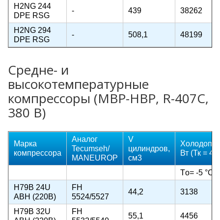
H2NG 244
-
439
38262
DPE RSG
H2NG 294
-
508,1
48199
DPE RSG
Средне- и
высокотемпературные
компрессоры (MBP-HBP, R-407C,
380 В)
Аналог
V
Марка
Холодопро
Tecumseh/
цилиндров,
компрессора
Вт (Тк = 45
MANEUROP
cм3
Тo= -5 °C
H79B 24U
FH
44,2
3138
ABH (220B)
5524/5527
H79B 32U
FH
55,1
4456