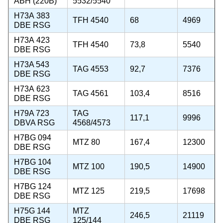
ABH (220B)
5532/5540
Н73А 383
TFH 4540
68
4969
DBE RSG
Н73А 423
TFH 4540
73,8
5540
DBE RSG
H73A 543
TAG 4553
92,7
7376
DBE RSG
Н73А 623
TAG 4561
103,4
8516
DBE RSG
H79A 723
TAG
117,1
9996
DBVA RSG
4568/4573
Н7BG 094
MTZ 80
167,4
12300
DBE RSG
Н7BG 104
MTZ 100
190,5
14900
DBE RSG
Н7BG 124
MTZ 125
219,5
17698
DBE RSG
Н75G 144
MTZ
246,5
21119
DBE RSG
125/144