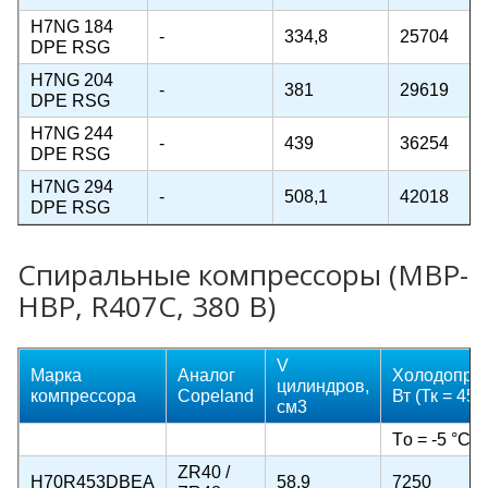
H7NG 184
-
334,8
25704
DPE RSG
H7NG 204
-
381
29619
DPE RSG
H7NG 244
-
439
36254
DPE RSG
H7NG 294
-
508,1
42018
DPE RSG
Спиральные компрессоры (MBP-
HBP, R407C, 380 В)
V
Марка
Аналог
Холодопрои
цилиндров,
компрессора
Copeland
Вт (Тк = 45 
cм3
Тo = -5 °C
ZR40 /
H70R453DBEA
58,9
7250