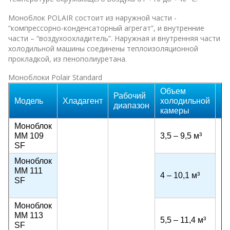
Моноблок POLAIR состоит из наружной части -
“компрессорно-конденсаторный агрегат”, и внутренние
части – “воздухоохладитель”. Наружная и внутренняя части
холодильной машины соединены теплоизоляционной
прокладкой, из пенополиуретана.
Моноблоки Polair Standard
Объем
Рабочий
Модель
Хладагент
холодильной
Н
диапазон
камеры
Моноблок
MM 109
3,5 – 9,5 м³
SF
Моноблок
MM 111
4 – 10,1 м³
SF
Моноблок
MM 113
5,5 – 11,4 м³
SF
22