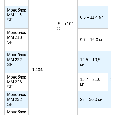
Моноблок
MM 115
6,5 – 11,4 м³
SF
-5…+10°
С
Моноблок
MM 218
9,7 – 16,0 м³
SF
Моноблок
MM 222
12,5 – 19,5
SF
м³
R 404a
Моноблок
15,7 – 21,0
38
MM 226
м³
SF
Моноблок
MM 232
28 – 30,0 м³
SF
Моноблок