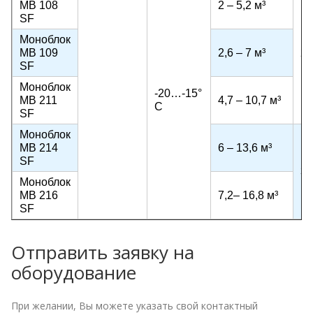
MB 108
2 – 5,2 м³
SF
Моноблок
MB 109
2,6 – 7 м³
22
SF
Моноблок
-20…-15°
MB 211
4,7 – 10,7 м³
С
SF
Моноблок
MB 214
6 – 13,6 м³
SF
38
Моноблок
MB 216
7,2– 16,8 м³
SF
Отправить заявку на
оборудование
При желании, Вы можете указать свой контактный