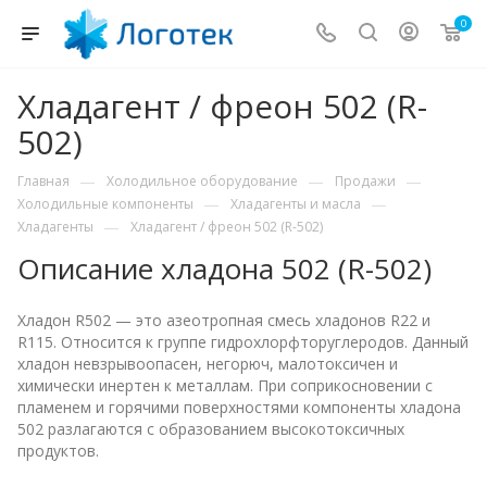
0
Хладагент / фреон 502 (R-
502)
—
—
—
Главная
Холодильное оборудование
Продажи
—
—
Холодильные компоненты
Хладагенты и масла
—
Хладагенты
Хладагент / фреон 502 (R-502)
Описание хладона 502 (R-502)
Хладон R502 — это азеотропная смесь хладонов R22 и
R115. Относится к группе гидрохлорфторуглеродов. Данный
хладон невзрывоопасен, негорюч, малотоксичен и
химически инертен к металлам. При соприкосновении с
пламенем и горячими поверхностями компоненты хладона
502 разлагаются с образованием высокотоксичных
продуктов.